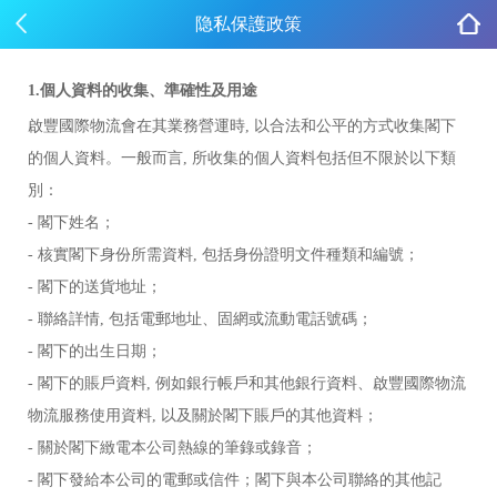
隐私保護政策
1.個人資料的收集、準確性及用途
啟豐國際物流
會在其業務營運時
, 以合法和公平的方式收集閣下
的個人資料。一般而言, 所收集的個人資料包括但不限於以下類
別：
- 閣下姓名；
- 核實閣下身份所需資料, 包括身份證明文件種類和編號；
- 閣下的送貨地址；
- 聯絡詳情, 包括電郵地址、固網或流動電話號碼；
- 閣下的出生日期；
- 閣下的賬戶資料, 例如銀行帳戶和其他銀行資料、
啟豐國際物流
物流服務使用資料
, 以及關於閣下賬戶的其他資料；
- 關於閣下緻電本公司熱線的筆錄或錄音；
- 閣下發給本公司的電郵或信件；閣下與本公司聯絡的其他記