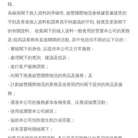
錄。
為確保閣下個人資料的準確性
,
啟豐國際物流
會根據普遍接受的
守則及香港個人資料私隱專員不時建議的守則
, 核實及更新閣下
的有關資料。 收集閣下的個人資料一般會用於營運
本公司
的業務
及
/或與該業務有直接關聯的活動, 其中包括但不限於以下目的：
- 審核閣下的身份, 以提供本公司之日常服務﹔
- 處理閣下的查詢、建議及投訴；
- 進行客戶服務調查；
- 向閣下推廣
啟豐國際物流
的商品及服務；及
- 計劃
啟豐國際物流
的業務及改善我們向閣下提供的商品及服
務；
- 通過本公司的服務參加各種推廣、比賽或抽獎活動；
- 使用或瀏覽本公司網頁；
- 協助本公司預防發生欺詐或罪案；
- 在有需要時聯絡閣下；