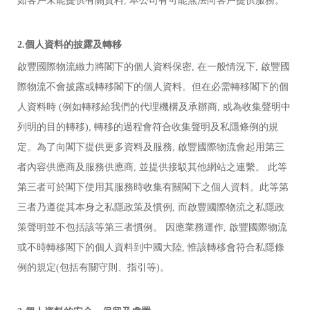
如客戶未能提供有關資料
, 本公司有可能無法向客戶提供服務。
2.個人資料的披露及轉移
啟豐國際物流
緻力將閣下的個人資料保密
, 在一般情況下,
啟豐國
際物流
不會披露或轉移閣下的個人資料。但在必需轉移閣下的個
人資料時
(例如轉移給我們的代理機構及承辦商, 或為收集聲明中
列明的目的轉移), 轉移的過程會符合收集聲明及私隱條例的規
定。為了向閣下提供更多資料及服務,
啟豐國際物流
會起用第三
者內容供應商及服務供應商
, 並提供接駁其他網站之連繫。 此等
第三者可於閣下使用其服務時收集有關閣下之個人資料。此等第
三者乃遵從其本身之私隱政策及慣例, 而
啟豐國際物流
之私隱政
策聲明並不包括該等第三者慣例。
因應業務運作,
啟豐國際物流
或不時轉移閣下的個人資料到中國大陸
, 惟該轉移會符合私隱條
例的規定(包括有關守則、指引等)。