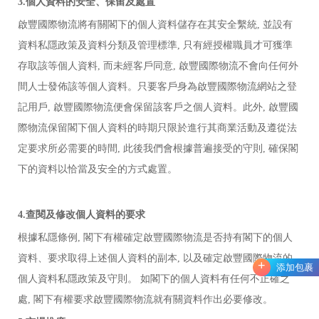
3.個人資料的安全、保留及處置
啟豐國際物流
將有關閣下的個人資料儲存在其安全繫統
, 並設有
資料私隱政策及資料分類及管理標準, 只有經授權職員才可獲準
存取該等個人資料, 而未經客戶同意,
啟豐國際物流
不會向任何外
間人士發佈該等個人資料。只要客戶身為
啟豐國際物流
網站之登
記用戶
,
啟豐國際物流
便會保留該客戶之個人資料。此外
,
啟豐國
際物流
保留閣下個人資料的時期只限於進行其商業活動及遵從法
定要求所必需要的時間
, 此後我們會根據普遍接受的守則, 確保閣
下的資料以恰當及安全的方式處置。
4.查閱及修改個人資料的要求
根據私隱條例
, 閣下有權確定
啟豐國際物流
是否持有閣下的個人
資料、要求取得上述個人資料的副本
, 以及確定
啟豐國際物流
的
+
添加包裹
個人資料私隱政策及守則。
如閣下的個人資料有任何不正確之
處, 閣下有權要求
啟豐國際物流
就有關資料作出必要修改。