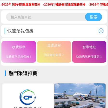
2026年 [端午節]集運服務安排
·
2026年 [佛誕假日]集運服務安排
·
2026年 [勞動
搜索
快速預報包裹
集運流程
收費标準
倉庫地址
我該如何集運？
收費标準是怎樣的？
快遞應該寄往哪兒？
熱門渠道推薦