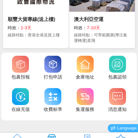
順豐大貨專線(送上樓)
澳大利亞空運
時效：
2-3天
時效：
7-10天
線路特點：香港全港送貨上樓
線路特點：可寄範圍廣(專注集
運轉運)直飛
包裹預報
打包申請
倉庫地址
包裹認領
在線充值
收費标準
集運服務
消息通知
Language