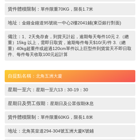
貨件體積限制：
單件限重70KG，限長1.7米
地址：
金鐘金鐘道95號統一中心2樓2041鋪(東亞銀行對面)
備注：
1、2天免存倉，到貨天計起，逾期每天每件10元 2.（總
重）15kg 以上，需即日取貨，逾期每件每天$10/天/件 3.（總
重）40kg超重件或超過120cm單件以上巨型件到貨當天不即日取
件、每件每天收取100元起計算
自提點名稱：
北角五洲大廈
星期一至六：
星期一至六13：30-19：30
星期日及勞工假期：
星期日及公眾假期休息
貨件體積限制：
單件限重60KG，限長1.8米
地址：
北角英皇道294-304號五洲大廈K號鋪