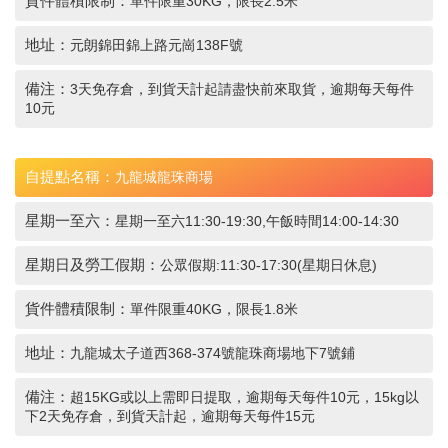
貨件體積限制：
單件限重30KG，限長2.5米
地址：
元朗錦田錦上路元崗138F號
備注：
3天免存倉，到貨天計起請盡快前來取貨，逾期每天每件
10元
自提點名稱：
九龍城龍珠商場
星期一至六：
星期一至六11:30-19:30,午飯時間14:00-14:30
星期日及勞工假期：
公眾假期:11:30-17:30(星期日休息)
貨件體積限制：
單件限重40KG，限長1.8米
地址：
九龍城太子道西368-374號龍珠商場地下7號鋪
備注：
超15KG或以上需即日提取，逾期每天每件10元，15kg以
下2天免存倉，到貨天計起，逾期每天每件15元