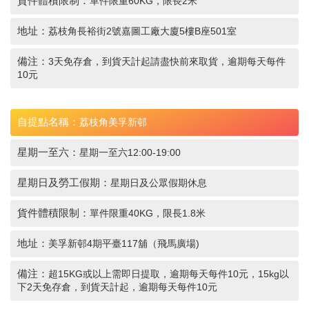
貨件體積限制：
單件限重60KG，限長2米
地址：
荔枝角長裕街2號嘉圖工廠大廈5樓B座501室
備注：
3天免存倉，到貨天計起請盡快前來取貨，逾期每天每件
10元
自提點名稱：
荔枝角美孚新邨
星期一至六：
星期一至六12:00-19:00
星期日及勞工假期：
星期日及公眾假期休息
貨件體積限制：
單件限重40KG，限長1.8米
地址：
美孚新邨4期平臺117舖（飛馬廣場)
備注：
超15KG或以上需即日提取，逾期每天每件10元，15kg以
下2天免存倉，到貨天計起，逾期每天每件10元