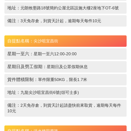
地址：
元朗攸壆路18號簡約公屋北區設施大樓2座地下OT-6號
備注：
3天免存倉，到貨天計起，逾期每天每件10元
自提點名稱：
尖沙咀宜昌街
星期一至六：
星期一至六12:00-20:00
星期日及勞工假期：
星期日及公眾假期休息
貨件體積限制：
單件限重50KG，限長1.7米
地址：
九龍尖沙咀宜昌街6號(頌可士多)
備注：
2天免存倉，到貨天計起請盡快前來取貨，逾期每天每件
10元
自提點名稱：