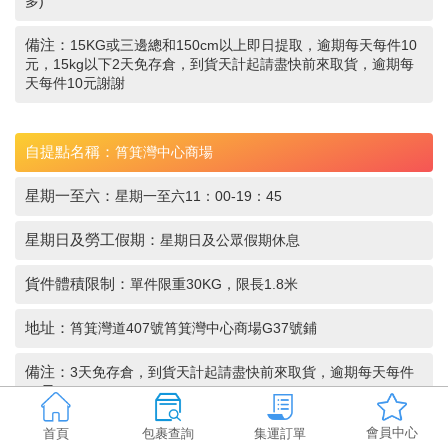
多)
備注：
15KG或三邊總和150cm以上即日提取，逾期每天每件10
元，15kg以下2天免存倉，到貨天計起請盡快前來取貨，逾期每
天每件10元謝謝
自提點名稱：
筲箕灣中心商場
星期一至六：
星期一至六11：00-19：45
星期日及勞工假期：
星期日及公眾假期休息
貨件體積限制：
單件限重30KG，限長1.8米
地址：
筲箕灣道407號筲箕灣中心商場G37號鋪
備注：
3天免存倉，到貨天計起請盡快前來取貨，逾期每天每件
10元
會員中心
首頁
包裹查詢
集運訂單