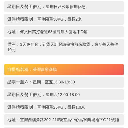
星期日及勞工假期：
星期日及公眾假期休息
貨件體積限制：
單件限重30KG，限長2米
地址：
何文田窩打老道68號龍翔大廈地下D鋪
備注：
3天免存倉，到貨天計起請盡快前來取貨，逾期每天每件
10元
自提點名稱：
荃灣昌寧商場
星期一至六：
星期一至五13:30-19:30
星期日及勞工假期：
星期六12:00-18:00
貨件體積限制：
單件限重25KG，限長1.8米
地址：
荃灣西樓角路202-216號荃昌中心昌寧商場地下G21號鋪