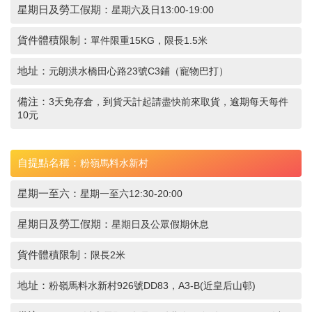
星期日及勞工假期：
星期六及日13:00-19:00
貨件體積限制：
單件限重15KG，限長1.5米
地址：
元朗洪水橋田心路23號C3鋪（寵物巴打）
備注：
3天免存倉，到貨天計起請盡快前來取貨，逾期每天每件
10元
自提點名稱：
粉嶺馬料水新村
星期一至六：
星期一至六12:30-20:00
星期日及勞工假期：
星期日及公眾假期休息
貨件體積限制：
限長2米
地址：
粉嶺馬料水新村926號DD83，A3-B(近皇后山邨)